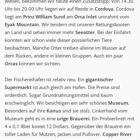
Wellen, bekommen wir heute einen Zusatzstopp: Von 14.30
Uhr bis 20.00 Uhr liegen wir auf Reede in
Cordova
. Cordova
liegt am
Prinz William Sund
am
Orca Inlet
umrahmt vom
Eyak Mountain
. Wir tendern mit unseren Rettungsbooten
an Land und sehen immer mehr
Seeotter
. Bei der Einfahrt
konnten wir schon viele dieser possierlichen Tiere
beobachten. Manche Otter treiben alleine im Wasser auf
dem Rücken, andere in kleinen Gruppen. Auch ein paar
Orcas
können wir sichten.
Der Fischereihafen ist relativ neu. Ein
gigantischer
Supermarkt
ist auch gleich am Hafen. Die Preise sind
ordentlich. Sogar Grundnahrungsmittel sind kaum
erschwinglich. Wir besichtigen ein sehr schönes
Museum
.
Besonders auf ihre
Kanus
sind sie stolz. Linkerhand vom
Museum geht es in eine
urige Brauerei
. Ein Probierbrett mit
4 x 0,1 lBier kostet 12 Dollars. Gegenüber der Brauerei ein
toller Laden für Mützen, Jacken und Pullover.
Copper River