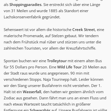
als
Shoppingparadies
. Sie erstreckt sich über eine Länge
von 31 Meilen und wurde 1885 als Standort einer
Lachskonservenfabrik gegründet.
Sehenswert ist vor allem die historische
Creek Street
, eine
malerische Promenade, auf Stelzen gebaut. Wir tendern
nach dem Frühstück mal rüber und stürzen uns unter die
zahlreichen Touristen, vor allem der Kreuzfahrtschiffe.
Spontan buchen wir eine
Trolleytour
mit einem alten Bus
für 55 Dollars pro Person. Eine
Wild Life Tour
20 Meilen aus
der Stadt raus wurde uns angepriesen. 90 min mit
verschiedenen Stopps. Naja Tourinepp halt. Leider können
wir den Slang unserer Busfahrerin nicht verstehen. Der 1.
Halt ist ein
Wasserfall
, den hatten wir gestern ähnlich vom
Zodiac aus gesehen. Dann fährt man uns an einen Fluss und
nach etwas Wartezeit taucht tatsächlich in größerer
Entfernung ein
Schwarzbär
auf. Unsere Busfahrerin ist völlig