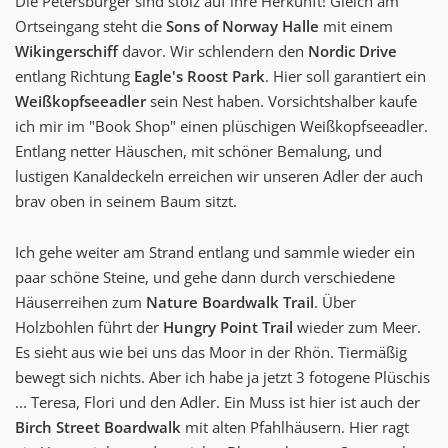
Die Petersburger sind stolz auf ihre Herkunft! Gleich am
Ortseingang steht die
Sons of Norway Halle
mit einem
Wikingerschiff
davor. Wir schlendern den
Nordic Drive
entlang Richtung
Eagle's Roost Park
. Hier soll garantiert ein
Weißkopfseeadler
sein Nest haben. Vorsichtshalber kaufe
ich mir im "Book Shop" einen plüschigen Weißkopfseeadler.
Entlang netter Häuschen, mit schöner Bemalung, und
lustigen Kanaldeckeln erreichen wir unseren Adler der auch
brav oben in seinem Baum sitzt.
Ich gehe weiter am Strand entlang und sammle wieder ein
paar schöne Steine, und gehe dann durch verschiedene
Häuserreihen zum
Nature Boardwalk Trail
. Über
Holzbohlen führt der
Hungry Point Trail
wieder zum Meer.
Es sieht aus wie bei uns das Moor in der Rhön. Tiermäßig
bewegt sich nichts. Aber ich habe ja jetzt 3 fotogene Plüschis
... Teresa, Flori und den Adler. Ein Muss ist hier ist auch der
Birch Street Boardwalk
mit alten Pfahlhäusern. Hier ragt