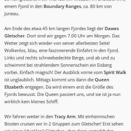
einem Fjord in den
Boundary Ranges
, ca. 80 km von
Juneau.
Am Ende des etwa 45 km langen Fjordes liegt der
Dawes
Gletscher
. Dort sind wir gegen 7.00 Uhr am Morgen. Das
Wetter zeigt sich wieder von seiner allerbesten Seite!
Wolkenlos, blau, eine faszinierende Einfahrt in den Fjord.
Links und rechts schneebedeckte Berge, und ab und zu
schwimmt bei strahlendem Sonnenschein ein Eisberg
vorbei. Einfach magisch! Der Ausblick vorne vom
Spirit Walk
ist unglaublich. Mittags kommt uns dann die
Queen
Elizabeth
entgegen. Da wird einem erst die Größe des
Fjords bewusst. Die Queen passiert uns, und sie ist ja nun
wirklich kein kleines Schiff.
Wir fahren weiter in den
Tracy Arm
. Mit einheimischen
Booten cruisen wir in 2 Gruppen zum Gletscher! Erst sehen
wir einen "dunklen" Gletscher, aber dann erstrahlt der