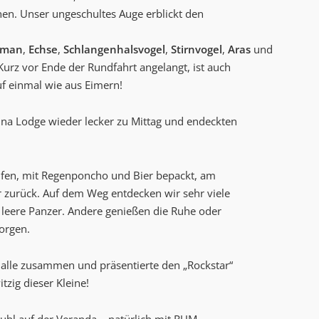
nen. Unser ungeschultes Auge erblickt den
iman
,
Echse
,
Schlangenhalsvogel
,
Stirnvogel
,
Aras
und
urz vor Ende der Rundfahrt angelangt, ist auch
auf einmal wie aus Eimern!
una Lodge wieder lecker zu Mittag und endeckten
aufen, mit Regenponcho und Bier bepackt, am
r zurück. Auf dem Weg entdecken wir sehr viele
e leere Panzer. Andere genießen die Ruhe oder
orgen.
 alle zusammen und präsentierte den „Rockstar“
itzig dieser Kleine!