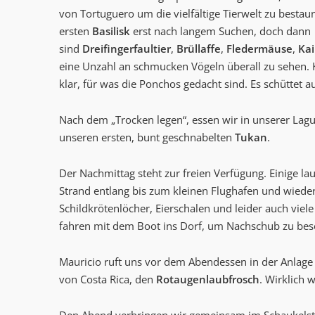
von Tortuguero um die vielfältige Tierwelt zu bestau
ersten
Basilisk
erst nach langem Suchen, doch dann
sind
Dreifingerfaultier
,
Brüllaffe
,
Fledermäuse
,
Ka
eine Unzahl an schmucken Vögeln überall zu sehen. K
klar, für was die Ponchos gedacht sind. Es schüttet 
Nach dem „Trocken legen“, essen wir in unserer Lag
unseren ersten, bunt geschnabelten
Tukan
.
Der Nachmittag steht zur freien Verfügung. Einige l
Strand entlang bis zum kleinen Flughafen und wiede
Schildkrötenlöcher, Eierschalen und leider auch viel
fahren mit dem Boot ins Dorf, um Nachschub zu bes
Mauricio ruft uns vor dem Abendessen in der Anlage
von Costa Rica, den
Rotaugenlaubfrosch
. Wirklich w