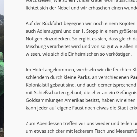
vorzustellen, wie so ein Vulkankrater wohl ausscha
lichtet sich der Nebel und wir erhaschen einen wund
Auf der Rückfahrt begegnen wir noch einem Kojoten (u
auch Adleraugen) und der 1. Stopp in einem größere
Nötigen einzudecken. So ergibt es sich, dass gleich d
Mischung verarbeitet wird und von so gut wie allen n
wissen, wie sich die Einheimischen so verköstigen.
Im Hotel angekommen, wechseln wir die feuchten Kl
schlendern durch kleine
Parks
, an verschiedenen
Pa
Kolonialstil gebaut sind, und auch dementsprechend 
mit Schießscharten gebaut, die eher an ein Gefängni
Goldsammlungen Amerikas besitzt, haben wir einen s
kann jeder auf eigene Faust noch etwas die Stadt er
Zum Abendessen treffen wir uns wieder und teilen uns
um etwas schicker mit leckerem Fisch und Meeresfrü