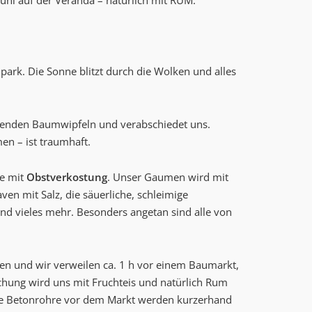
hl auf der Veranda – natürlich mit RUM.
ark. Die Sonne blitzt durch die Wolken und alles
tenden Baumwipfeln und verabschiedet uns.
en – ist traumhaft.
se mit
Obstverkostung
. Unser Gaumen wird mit
aven mit Salz, die säuerliche, schleimige
d vieles mehr. Besonders angetan sind alle von
en und wir verweilen ca. 1 h vor einem Baumarkt,
echung wird uns mit Fruchteis und natürlich Rum
die Betonrohre vor dem Markt werden kurzerhand