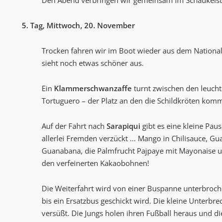
Den Abend verbringen wir gemeinsam im Schaukelstu
5. Tag, Mittwoch, 20. November
Trocken fahren wir im Boot wieder aus dem Nationalp
sieht noch etwas schöner aus.
Ein
Klammerschwanzaffe
turnt zwischen den leuch
Tortuguero – der Platz an den die Schildkröten komm
Auf der Fahrt nach
Sarapiqui
gibt es eine kleine Pau
allerlei Fremden verzückt ... Mango in Chilisauce, Gu
Guanabana, die Palmfrucht Pajpaye mit Mayonaise un
den verfeinerten Kakaobohnen!
Die Weiterfahrt wird von einer Buspanne unterbroch
bis ein Ersatzbus geschickt wird. Die kleine Unterbr
versüßt. Die Jungs holen ihren Fußball heraus und 