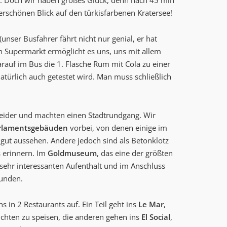
ut. Doch wir haben großes Glück, denn nach 45 min
erschönen Blick auf den türkisfarbenen Kratersee!
nser Busfahrer fährt nicht nur genial, er hat
n Supermarkt ermöglicht es uns, uns mit allem
arauf im Bus die 1. Flasche Rum mit Cola zu einer
atürlich auch getestet wird. Man muss schließlich
eider und machten einen Stadtrundgang. Wir
rlamentsgebäuden
vorbei, von denen einige im
gut aussehen. Andere jedoch sind als Betonklotz
s erinnern. Im
Goldmuseum
, das eine der größten
ehr interessanten Aufenthalt und im Anschluss
kunden.
 in 2 Restaurants auf. Ein Teil geht ins
Le Mar
,
chten zu speisen, die anderen gehen ins
El Social
,