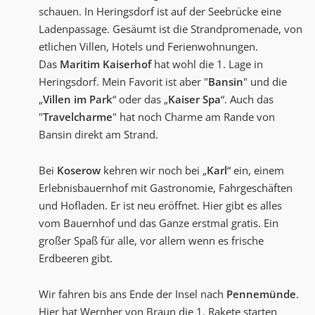
schauen. In Heringsdorf ist auf der Seebrücke eine
Ladenpassage. Gesäumt ist die Strandpromenade, von
etlichen Villen, Hotels und Ferienwohnungen.
Das
Maritim Kaiserhof
hat wohl die 1. Lage in
Heringsdorf. Mein Favorit ist aber "
Bansin
" und die
„
Villen im Park
“ oder das „
Kaiser
Spa
“. Auch das
"
Travelcharme
" hat noch Charme am Rande von
Bansin direkt am Strand.
Bei
Koserow
kehren wir noch bei „
Karl
“ ein, einem
Erlebnisbauernhof mit Gastronomie, Fahrgeschäften
und Hofladen. Er ist neu eröffnet. Hier gibt es alles
vom Bauernhof und das Ganze erstmal gratis. Ein
großer Spaß für alle, vor allem wenn es frische
Erdbeeren gibt.
Wir fahren bis ans Ende der Insel nach
Pennemünde
.
Hier hat Wernher von Braun die 1. Rakete starten