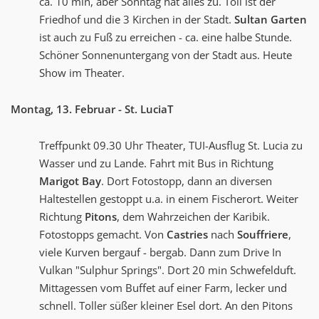
ca. 10 min, aber Sonntag hat alles zu. Toll ist der
Friedhof und die 3 Kirchen in der Stadt.
Sultan Garten
ist auch zu Fuß zu erreichen - ca. eine halbe Stunde.
Schöner Sonnenuntergang von der Stadt aus. Heute
Show im Theater.
Montag, 13. Februar - St. LuciaT
Treffpunkt 09.30 Uhr Theater, TUI-Ausflug St. Lucia zu
Wasser und zu Lande. Fahrt mit Bus in Richtung
Marigot Bay
. Dort Fotostopp, dann an diversen
Haltestellen gestoppt u.a. in einem Fischerort. Weiter
Richtung
Pitons
, dem Wahrzeichen der Karibik.
Fotostopps gemacht. Von
Castries
nach
Souffriere
,
viele Kurven bergauf - bergab. Dann zum Drive In
Vulkan "Sulphur Springs". Dort 20 min Schwefelduft.
Mittagessen vom Buffet auf einer Farm, lecker und
schnell. Toller süßer kleiner Esel dort. An den Pitons